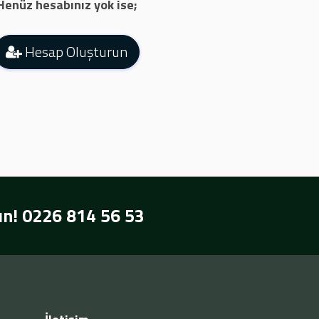
Henüz hesabınız yok ise;
Hesap Oluşturun
n! 0226 814 56 53