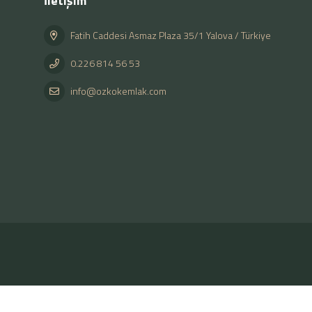
İletişim
Fatih Caddesi Asmaz Plaza 35/1 Yalova / Türkiye
0.226 814 56 53
info@ozkokemlak.com